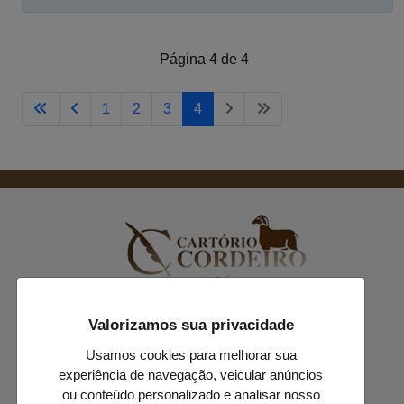
Página 4 de 4
1
2
3
4
Tv. Castanhal, 10
Valorizamos sua privacidade
Centro, Tailândia, Pará
Usamos cookies para melhorar sua
Central de Atendimentos:
experiência de navegação, veicular anúncios
(91) 99396-3290
ou conteúdo personalizado e analisar nosso