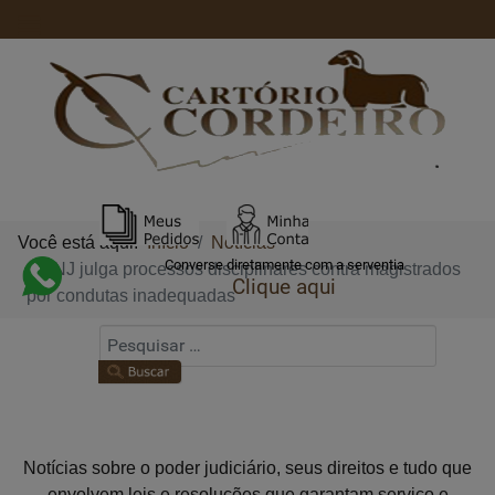
Você está aqui:
Início
Notícias
Converse diretamente com a serventia
CNJ julga processos disciplinares contra magistrados
Clique aqui
por condutas inadequadas
FIQUE POR DENTRO DAS
NOTÍCIAS
Notícias sobre o poder judiciário, seus direitos e tudo que
envolvem leis e resoluções que garantam serviço e