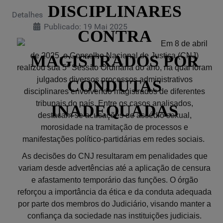
DISCIPLINARES
Detalhes
Publicado: 19 Mai 2025
CONTRA
Em 8 de abril
de 2025, o Conselho Nacional de Justiça (CNJ)
MAGISTRADOS POR
realizou sua 5ª Sessão Ordinária do ano, na qual foram
julgados diversos processos administrativos
CONDUTAS
disciplinares envolvendo magistrados de diferentes
tribunais do país.
Entre os casos analisados,
INADEQUADAS
destacam-se acusações de assédio sexual,
morosidade na tramitação de processos e
manifestações político-partidárias em redes sociais.
As decisões do CNJ resultaram em penalidades que
variam desde advertências até a aplicação de censura
e afastamento temporário das funções.
O órgão
reforçou a importância da ética e da conduta adequada
por parte dos membros do Judiciário, visando manter a
confiança da sociedade nas instituições judiciais.