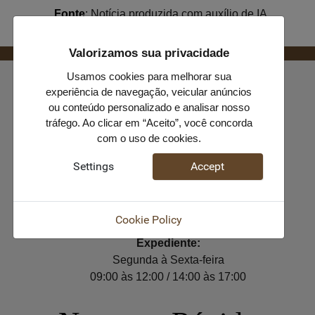
Fonte
: Notícia produzida com auxílio de IA.
Valorizamos sua privacidade
Usamos cookies para melhorar sua
experiência de navegação, veicular anúncios
ou conteúdo personalizado e analisar nosso
tráfego. Ao clicar em “Aceito”, você concorda
com o uso de cookies.
Tv. Castanhal, 10
Settings
Accept
Centro, Tailândia, Pará
Central de Atendimentos:
Cookie Policy
(91) 99396-3290
Expediente:
Segunda à Sexta-feira
09:00 às 12:00 / 14:00 às 17:00